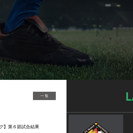
L
一 覧
グ】第６節試合結果