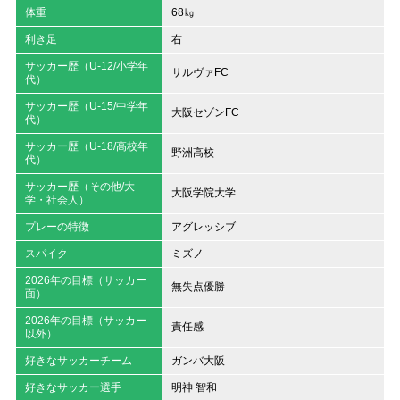
体重
68㎏
利き足
右
サッカー歴（U-12/小学年
サルヴァFC
代）
サッカー歴（U-15/中学年
大阪セゾンFC
代）
サッカー歴（U-18/高校年
野洲高校
代）
サッカー歴（その他/大
大阪学院大学
学・社会人）
プレーの特徴
アグレッシブ
スパイク
ミズノ
2026年の目標（サッカー
無失点優勝
面）
2026年の目標（サッカー
責任感
以外）
好きなサッカーチーム
ガンバ大阪
好きなサッカー選手
明神 智和