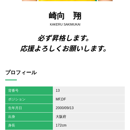
崎向 翔
KAKERU SAKIMUKAI
必ず昇格します。
応援よろしくお願いします。
プロフィール
背番号
13
ポジション
MF,DF
生年月日
2000/09/13
出身
大阪府
身長
172cm