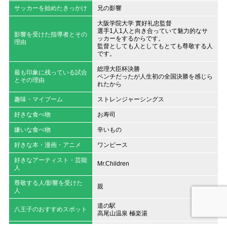
サッカーを始めたきっかけ
兄の影響
大阪学院大学 實好礼忠監督
選手1人1人と向き合っていて魅力的なサ
影響を受けた指導者とその
ッカーをするからです。
理由
監督としても人としてもとても尊敬する人
です。
総理大臣杯決勝
最も印象に残っている試合
ベンチだったが人生初の全国決勝を感じら
とその理由
れたから
趣味・マイブーム
ストレンジャーシングス
好きな食べ物
お寿司
嫌いな食べ物
辛いもの
好きな本・漫画・アニメ
ワンピース
好きなアーティスト・芸能
Mr.Children
人
尊敬する人/影響を受けた
親
人
道の駅
八王子のおすすめスポット
高尾山温泉 極楽湯