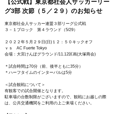
【公式戦】東京都社会人サッカーリー
グ3部 次節（５／２９）のお知らせ
東京都社会人サッカー連盟３部リーグ公式戦
３－１ブロック 第４ラウンド（5/29）
２０２２年５月２９日(日)１２：５０キックオフ
ｖｓ AC Fuerte Tokyo
会場：大宮けんぽグラウンド/11.12区画(大塚商会)
＊試合時間は70分（前、後半ともに35分）
＊ハーフタイムのインターバルは5分
＜試合観戦について＞
有観客での試合開催となります。
駐車場の台数制限がございますので、観戦にお越しの際
は、公共交通機関をご利用の上ご来場ください。