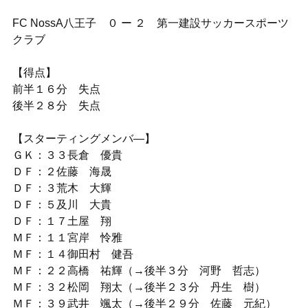
FC NossA八王子 ０ ー ２ 第一建設サッカースポーツ
クラブ
【得点】
前半１６分 失点
後半２８分 失点
【スターティングメンバ―】
ＧＫ：３３長倉 優貴
ＤＦ：２佐藤 海晟
ＤＦ：３荒木 大輝
ＤＦ：５及川 大貴
ＤＦ：１７土屋 翔
ＭＦ：１１宮岸 怜雅
ＭＦ：１４御田村 健吾
ＭＦ：２２高橋 祐輝（→後半３分 河野 哲志）
ＭＦ：３２松岡 翔太（→後半２３分 丹生 樹）
ＭＦ：３９武井 颯太（→後半２９分 佐藤 元紀）