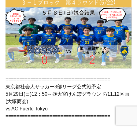
======================================
東京都社会人サッカー3部リーグ公式戦予定
5月29日(日)12：50～@大宮けんぽグラウンド/11.12区画
(大塚商会)
vs AC Fuerte Tokyo
======================================