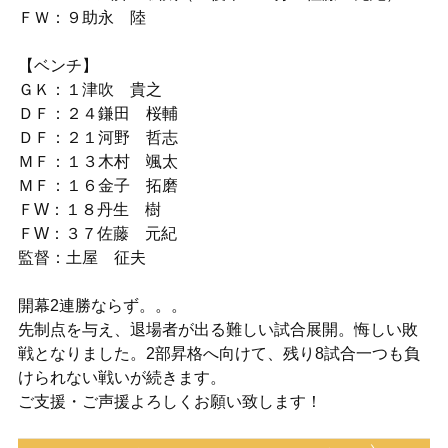
ＦＷ：９助永 陸
【ベンチ】
ＧＫ：１津吹 貴之
ＤＦ：２４鎌田 桜輔
ＤＦ：２１河野 哲志
ＭＦ：１３木村 颯太
ＭＦ：１６金子 拓磨
ＦW：１８丹生 樹
ＦW：３７佐藤 元紀
監督：土屋 征夫
開幕2連勝ならず。。。
先制点を与え、退場者が出る難しい試合展開。悔しい敗
戦となりました。2部昇格へ向けて、残り8試合一つも負
けられない戦いが続きます。
ご支援・ご声援よろしくお願い致します！