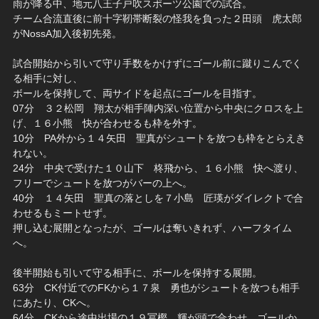
雨が降る中、地元八王子戸吹スポーツ公園での試合。
チーム合流直後に前十字靭帯断裂の怪我を負った２田頭 虎太郎
がNossA加入後初先発。
試合開始から引いて守り手数をかけずにゴール前に蹴りこんでく
る相手に対し、
ボールを保持して、両サイドを起点にゴールを目指す。
07分 ３２松岡 翔太が相手陣内深い位置から中央にクロスを上
げ、１６小熊 快が合わせるも枠を外す。
10分 PA外から１４矢田 聖真がシュートを放つも枠をとらえき
れない。
24分 中央で受けた１０山下 柊飛から、１６小熊 快へ渡り、
フリーでシュートを放つがバーの上へ。
40分 １４矢田 聖真の落としを７小島 匠瑛がダイレクトで合
わせるもミートせず。
押し込む展開となったが、ゴールは奪いきれず、ハーフタイム
へ。
後半開始も引いて守る相手に、ボールを保持する展開。
63分 CK付近でのFKから１７泉 勇也がシュートを放つも相手
にあたり、CKへ。
64分 CKから途中出場の１９冨樫 輝が頭で合わせ、ゴールか