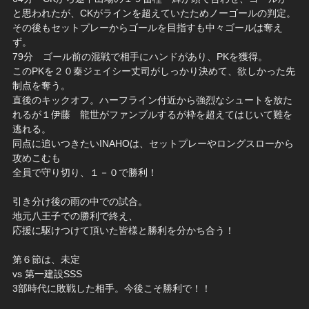
と思われたが、CKがラインを超えていたためノーゴールの判定。
その後もセットプレーからゴールを目指すも中々ゴールは奪え
ず。
79分 ゴール前の混戦で相手にハンドがあり、PKを獲得。
このPKを２０秦ジェイシー丈司がしっかり決めて、欲しかった先
制点を奪う。
直後のキックオフ。ハーフライン付近から強烈なシュートを放た
れるが１伊藤 龍世がファンブルするが枠を超えてはじいて難を
逃れる。
同点に追いつきたいINAHOは、セットプレーやロングスローから
攻めこむも
全員で守り切り、１－０で勝利！
引き分け後の雨の中での試合。
地元八王子での勝利で終え、
応援に駆けつけて頂いた皆様と勝利を分かち合う！
第６節は、未定
vs 第一建設SSS
3部時代に敗戦した相手。今後こそ勝利で！！