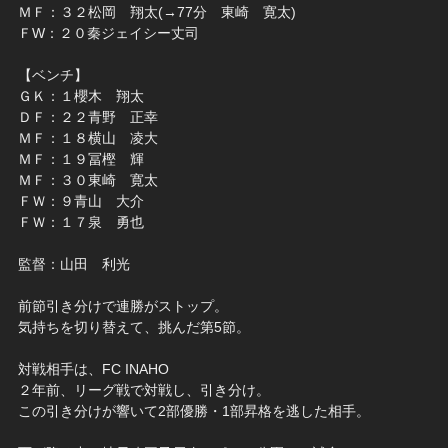
ＭＦ：３２松岡 翔太(→77分 東崎 寛太)
ＦW：２０秦ジェイシー丈司
【ベンチ】
ＧＫ：１櫻木 翔太
ＤＦ：２２青野 正幸
ＭＦ：１８横山 凌大
ＭＦ：１９冨樫 輝
ＭＦ：３０東崎 寛太
ＦＷ：９青山 大介
ＦＷ：１７泉 勇也
監督：山田 利光
前節引き分けで連勝がストップ。
気持ちを切り替えて、挑んだ第5節。
対戦相手は、FC INAHO
２年前、リーグ戦で対戦し、引き分け。
この引き分けが響いて2部優勝・1部昇格を逃した相手。