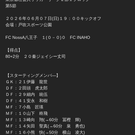
第5節
２０２６年０６月０７日(日)１９：００キックオフ
会場：戸吹スポーツ公園
FC NossA八王子 １(０－０)０ FC INAHO
【得点】
80+2分 ２０秦ジェイシー丈司
【スターティングメンバ―】
ＧＫ：２１伊藤 龍世
ＤＦ：２田頭 虎太郎
ＤＦ：２９細内 統伍
ＤＦ：４１安永 和樹
ＭＦ：７小島 匠瑛
ＭＦ：１０山下 柊飛
ＭＦ：１３崎向 翔(→60分 冨樫 輝)
ＭＦ：１４矢田 聖真(→60分 泉 勇也)
ＭＦ：１６小熊 快(→50分 横山 凌大)