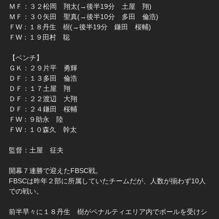
ＭＦ：３２松岡 翔太(→後半19分 土屋 翔)
ＭＦ：３０矢田 聖真(→後半10分 多田 倫浩)
ＦW：１８丹生 樹(→後半19分 鎌田 桜輔)
ＦW：１９田村 聡
【ベンチ】
ＧＫ：２９片平 勇輝
ＤＦ：１３多田 倫浩
ＤＦ：１７土屋 翔
ＤＦ：２２渡辺 大翔
ＤＦ：２４鎌田 桜輔
ＦW：９助永 陸
ＦW：１０森久 幹太
監督：土屋 征夫
開幕７連勝で迎えたFBSC戦。
FBSCは昨年２部に所属していたチームだが、人数が揃わず10人
での戦い。
前半早々に１８丹生 樹がペナルティエリア内でボールを受けシ