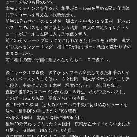
ュートを放つも枠の外へ。
幸先よくチャンスを作るが、相手がゴール前を固める堅い守備陣
に中々ゴールを奪えない状態が続く。
前半31分右サイドの１１木村 颯太から中央の１９田村 聡への
パス。このパスを丁寧に落とし５武井 颯太の左足ダイレクトシ
ュートがゴールに左隅に入り先制点を奪う。
前半35分シュートブロックでこぼれてきたボールを５武井 颯太
が中央へセンターリング。相手DFが触りボール軌道が変わりその
ままゴールへ。
前半相手の堅い守備に阻まれながらも２－０で後半へ。
後半キックオフ直後、後半からシステム変更してきた相手のサイ
ドのスペースをうまく使い、３２松岡 翔太がペナルティエリア
へ侵入。中央にいた１１木村 颯太に合わせ、3点目を奪う。
直後の後半2分スローインからの１８丹生 樹が中央へパスし、
このボール３０矢田 聖真が合わせ4点目。
後半9分３２松岡 翔太のドリブルで中央に切り込みシュートを
放ち、相手DFの手に当たりPKを獲得。
PKを３０矢田 聖真が冷静に決め5点目。
後半29分代わって入った２４鎌田 桜輔が左サイドから中央に折
り返し、６崎向 翔が合わせ6点目。
終了間際に右サイドの１７土屋 翔からサイドチェンジを受けた