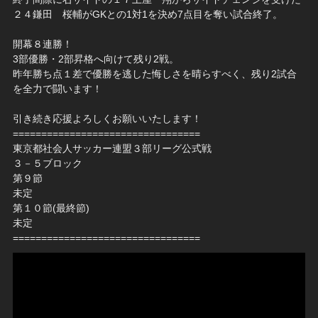
２４鎌田 桜輔がGKとの1対1を決め7点目を奪い試合終了。
開幕８連勝！
3部優勝・2部昇格へ向けて残り2戦。
昨年勝ち点１差で優勝を逃した悔しさを晴らすべく、残り2試合
を全力で闘います！
引き続き応援よろしくお願いいたします！
=================================
東京都社会人サッカー連盟３部リーグ公式戦
３－５ブロック
第９節
未定
第１０節(最終節)
未定
=================================