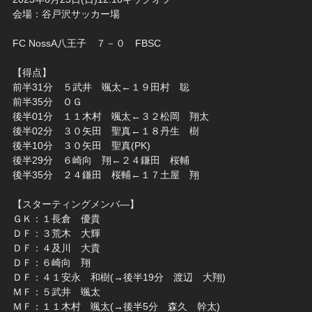
会場：谷戸沢サッカー場
FC NossA八王子 ７－０ FBSC
【得点】
前半31分 ５武井 颯太←１９田村 聡
前半35分 ＯＧ
後半01分 １１木村 颯太←３２松岡 翔太
後半02分 ３０矢田 聖真←１８丹生 樹
後半10分 ３０矢田 聖真(PK)
後半29分 ６崎向 翔←２４鎌田 桜輔
後半35分 ２４鎌田 桜輔←１７土屋 翔
【スターティングメンバ―】
ＧＫ：１長倉 優貴
ＤＦ：３荒木 大輝
ＤＦ：４及川 大貴
ＤＦ：６崎向 翔
ＤＦ：４１安永 和樹(→後半19分 渡辺 大翔)
ＭＦ：５武井 颯太
ＭＦ：１１木村 颯太(→後半5分 森久 幹太)