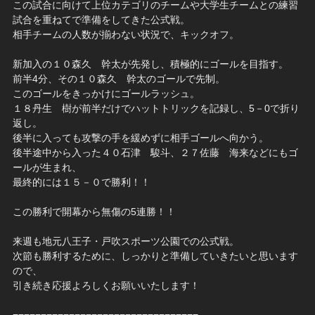
この試合に向けて上位カテゴリのチームや大学生チームとの練習
試合を重ねてで準備をしてきた公式戦。
相手チームの人数が揃わない状況で、キックオフ。
新加入の１０森久 幹太が先発し、積極的にゴールを目指す。
前半4分、その１０森久 幹太のゴールで先制。
このゴールをきっかけにゴールラッシュ。
１８丹生 樹が前半だけでハットトリックを記録し、5－0で折り
返し。
後半に入っても攻撃の手を緩めずに相手ゴールへ向かう。
後半途中から入った４０石津 駿斗、２７佐藤 海来などにもゴ
ールが生まれ、
最終的には１５－０で勝利！！
この勝利で開幕から無傷の5連勝！！
来週も地元八王子・戸吹スポーツ公園での公式戦。
次節も勝利するために、しっかりと準備していきたいと思います
ので、
引き続き応援よろしくお願いいたします！
=================================