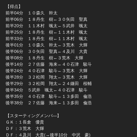
【得点】
前半04分 １０森久 幹太
前半06分 １８丹生 樹←３０矢田 聖真
前半20分 １１木村 颯太←５武井 颯太
前半25分 １８丹生 樹←１１木村 颯太
前半33分 １８丹生 樹←１１木村 颯太
後半01分 １０森久 幹太←３荒木 大輝
後半06分 ３０矢田 聖真←４及川 大貴
後半08分 １８丹生 樹←３荒木 大輝
後半14分 ２７佐藤 海来←４０石津 駿斗
後半24分 ４０石津 駿斗←３荒木 大輝
後半28分 ３２松岡 翔太←３荒木 大輝
後半29分 ３２松岡 翔太←２４鎌田 桜輔
後半34分 ５武井 颯太←４０石津 駿斗
後半35分 ４０石津 駿斗←１３多田 倫浩
後半38分 ２７佐藤 海来←１３多田 倫浩
【スターティングメンバ―】
ＧＫ：１長倉 優貴
ＤＦ：３荒木 大輝
ＤＦ：４及川 大貴(→後半10分 中沢 豪)