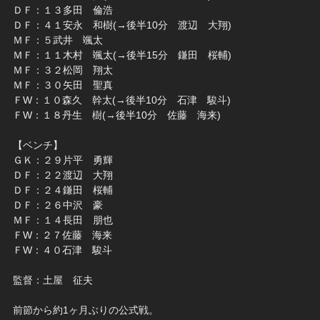
ＤＦ：１３多田 倫浩
ＤＦ：４１安永 和樹(→後半10分 渡辺 大翔)
ＭＦ：５武井 颯太
ＭＦ：１１木村 颯太(→後半15分 鎌田 桜輔)
ＭＦ：３２松岡 翔太
ＭＦ：３０矢田 聖真
ＦW：１０森久 幹太(→後半10分 石津 駿斗)
ＦW：１８丹生 樹(→後半10分 佐藤 海来)
【ベンチ】
ＧＫ：２９片平 勇輝
ＤＦ：２２渡辺 大翔
ＤＦ：２４鎌田 桜輔
ＤＦ：２６中沢 豪
ＭＦ：１４長田 朋也
ＦW：２７佐藤 海来
ＦW：４０石津 駿斗
監督：土屋 征夫
前節から約1ヶ月ぶりの公式戦。