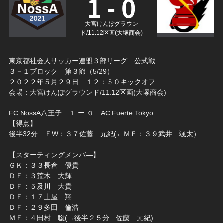
1 - 0
大宮けんぽグラウン
ド/11.12区画(大塚商会)
東京都社会人サッカー連盟３部リーグ 公式戦
３－１ブロック 第３節（5/29）
２０２２年５月２９日 １２：５０キックオフ
会場：大宮けんぽグラウンド/11.12区画(大塚商会)
FC NossA八王子 １ ー ０ AC Fuerte Tokyo
【得点】
後半32分 ＦW：３７佐藤 元紀(←ＭＦ：３９武井 颯太）
【スターティングメンバ―】
ＧＫ：３３長倉 優貴
ＤＦ：３荒木 大輝
ＤＦ：５及川 大貴
ＤＦ：１７土屋 翔
ＤＦ：２９多田 倫浩
ＭＦ：４田村 聡(→後半２５分 佐藤 元紀)