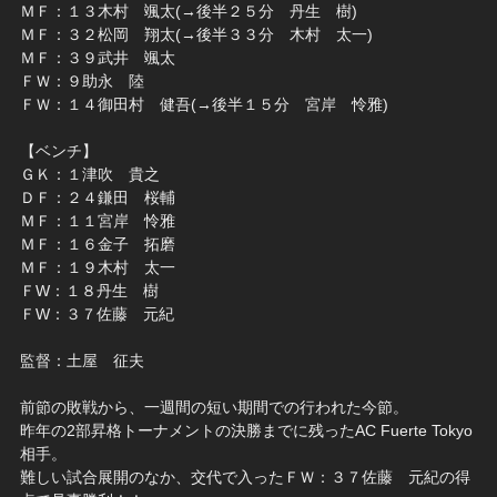
ＭＦ：１３木村 颯太(→後半２５分 丹生 樹)
ＭＦ：３２松岡 翔太(→後半３３分 木村 太一)
ＭＦ：３９武井 颯太
ＦＷ：９助永 陸
ＦＷ：１４御田村 健吾(→後半１５分 宮岸 怜雅)
【ベンチ】
ＧＫ：１津吹 貴之
ＤＦ：２４鎌田 桜輔
ＭＦ：１１宮岸 怜雅
ＭＦ：１６金子 拓磨
ＭＦ：１９木村 太一
ＦW：１８丹生 樹
ＦW：３７佐藤 元紀
監督：土屋 征夫
前節の敗戦から、一週間の短い期間での行われた今節。
昨年の2部昇格トーナメントの決勝までに残ったAC Fuerte Tokyo
相手。
難しい試合展開のなか、交代で入ったＦＷ：３７佐藤 元紀の得