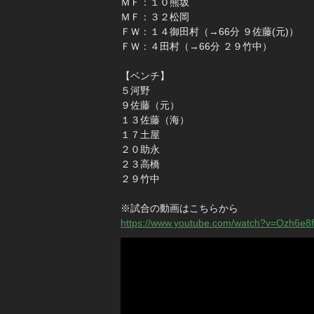
ＭＦ：１０熊坂
ＭＦ：３２松岡
ＦＷ：１４御田村（→66分 ９佐藤(元)）
ＦＷ：４田村（→66分 ２９竹中）
【ベンチ】
５河野
９佐藤（元）
１３佐藤（海）
１７土屋
２０助永
２３高橋
２９竹中
※試合の動画はこちらから
https://www.youtube.com/watch?v=Ozh6e8