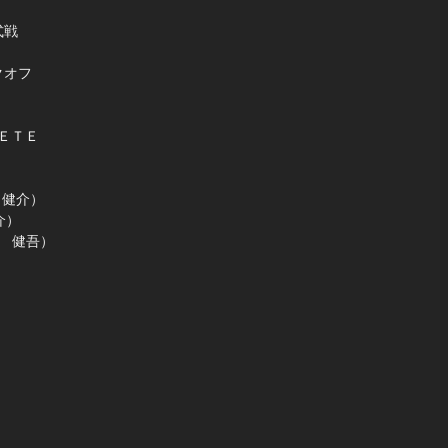
式戦
クオフ
ＲＥＴＥ
 健介）
介）
村 健吾）