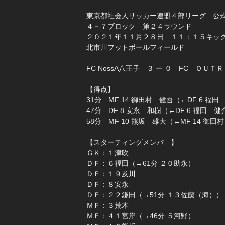
東京都社会人サッカー連盟４部リーグ 公
４－７ブロック 第２４ラウンド
２０２１年１１月２８日 １１：１５キッ
北市川フットボールフィールド
FC NossA八王子 ３ ー ０ FC ＯＵＴ
【得点】
31分 MF 14 御田村 健吾（←DF 6 福田
47分 DF 8 安永 和樹（←DF 6 福田 健
58分 MF 10 熊坂 雄大（←MF 14 御田
【スターティングメンバ―】
ＧＫ：１津吹
ＤＦ：６福田（→61分 ２０助永）
ＤＦ：１９及川
ＤＦ：８安永
ＤＦ：２２鎌田（→51分 １３佐藤（海））
ＭＦ：３荒木
ＭＦ：４１宮岸（→46分 ５河野）